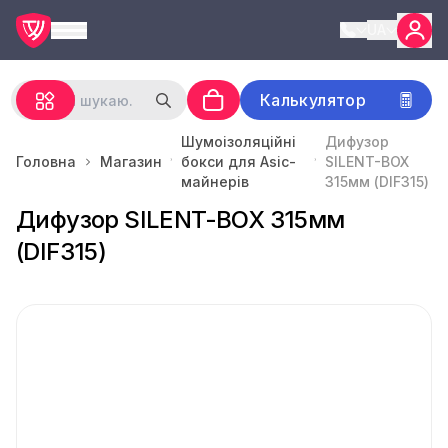
UA
Калькулятор
Шумоізоляційні
Дифузор
Головна
Магазин
бокси для Asic-
SILENT-BOX
майнерів
315мм (DIF315)
Дифузор SILENT-BOX 315мм
(DIF315)