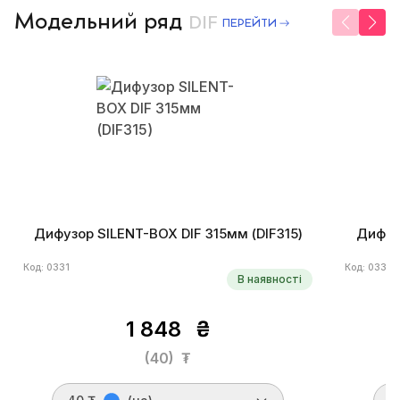
Модельний ряд
DIF
ПЕРЕЙТИ
Дифузор SILENT-BOX DIF 315мм (DIF315)
Дифуз
Код: 0331
Код: 0332
В наявності
1 848
₴
(40)
₮