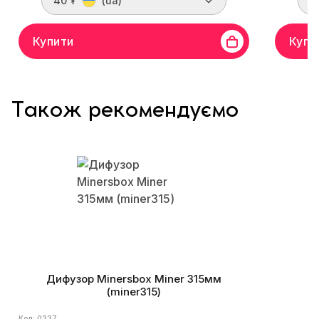
40 ₮
(ua)
2
Купити
Купи
Також рекомендуємо
Дифузор Minersbox Miner 315мм
(miner315)
Код: 0337