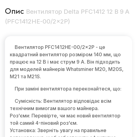
Опис
Вентилятор Delta PFC1412 12 В 9 A
(PFC1412HE-00/2×2P)
Вентилятор PFC1412HE-00/2×2P - це
квадратний вентилятор розміром 140 мм, що
працює на 12 В і має струм 9 А. Він підходить
для моделей майнерів Whatsminer M20, M20S,
M21 та M21S.
При заміні вентилятора переконайтеся, що:
Сумісність: Вентилятор відповідає всім
технічним вимогам вашого майнера.
Роз'єми: Перевірте, чи має новий вентилятор
той самий 4-піновий роз'єм.
Установка: Зверніть увагу на правильне