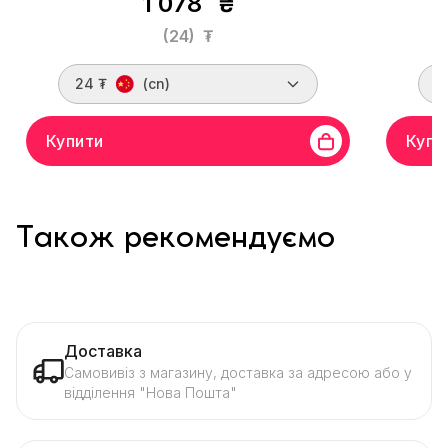
1 078
₴
(24)
₮
24 ₮
(cn)
2
Купити
Купи
Також рекомендуємо
Доставка
Самовивіз з магазину, доставка за адресою або у
відділення "Нова Пошта"