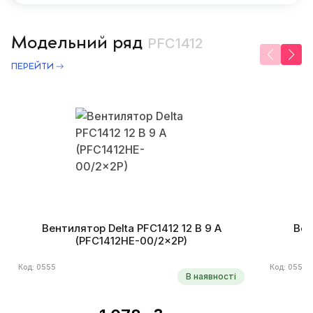
Модельний ряд
PFC1412
ПЕРЕЙТИ
Вентилятор Delta PFC1412 12 В 9 A
Вен
(PFC1412HE-00/2×2P)
Код: 0555
Код: 0556
В наявності