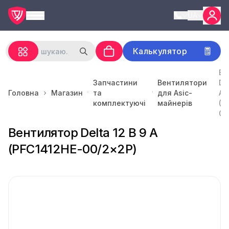
UA
Калькулятор
Ве
Запчастини
Вентилятори
De
Головна
Магазин
та
для Asic-
A
комплектуючі
майнерів
(P
00
Вентилятор Delta 12 В 9 A
(PFC1412HE-00/2×2P)