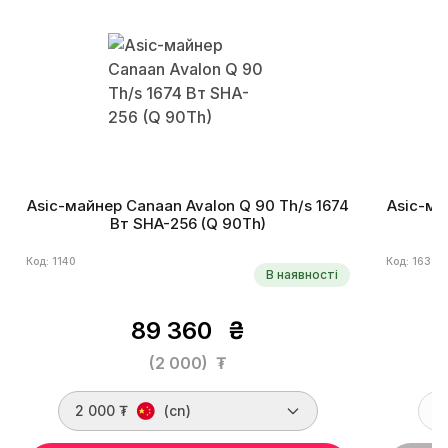
Asic-майнер Canaan Avalon Q 90 Th/s 1674
Asic-ма
Вт SHA-256 (Q 90Th)
Код: 1140
Код: 1631
В наявності
89 360
₴
(2 000)
₮
2 000 ₮
(cn)