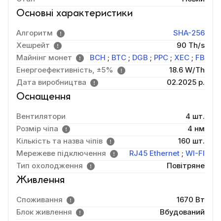
Основні характеристики
Алгоритм
SHA-256
Хешрейт
90 Th/s
Майнінг монет
BCH
;
BTC
;
DGB
;
PPC
;
XEC
;
FB
Енергоефективність, ±5%
18.6 W/Th
Дата виробництва
02.2025 р.
Оснащення
Вентилятори
4 шт.
Розмір чіпа
4 нм
Кількість та назва чіпів
160 шт.
Мережеве підключення
RJ45 Ethernet
;
WI-FI
Тип охолодження
Повітряне
Живлення
Споживання
1670 Вт
Блок живлення
Вбудований