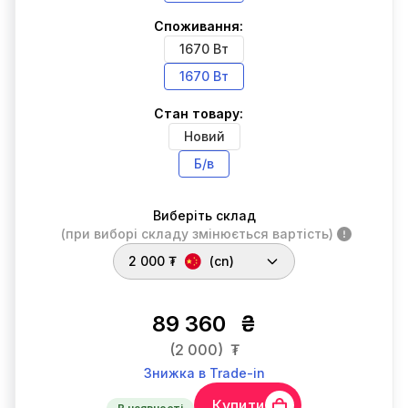
Споживання:
1670 Вт
1670 Вт
Стан товару:
Новий
Б/в
Виберіть склад
(при виборі складу змінюється вартість)
2 000 ₮
(cn)
89 360
₴
(2 000)
₮
Знижка в Trade-in
Купити