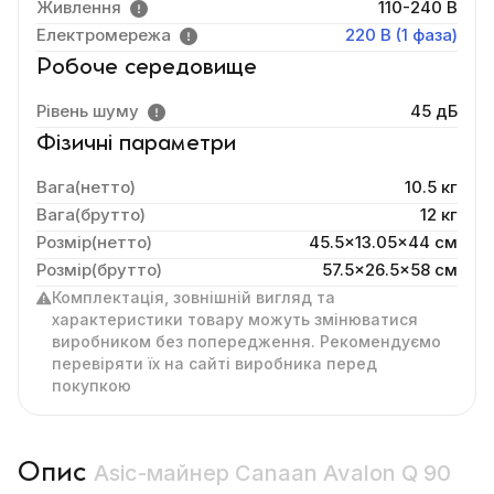
Живлення
110-240 В
Електромережа
220 В (1 фаза)
Робоче середовище
Рівень шуму
45 дБ
Фізичні параметри
Вага(нетто)
10.5 кг
Вага(брутто)
12 кг
Розмір(нетто)
45.5x13.05x44 cм
Розмір(брутто)
57.5x26.5x58 см
Комплектація, зовнішній вигляд та
характеристики товару можуть змінюватися
виробником без попередження. Рекомендуємо
перевіряти їх на сайті виробника перед
покупкою
Опис
Asic-майнер Canaan Avalon Q 90