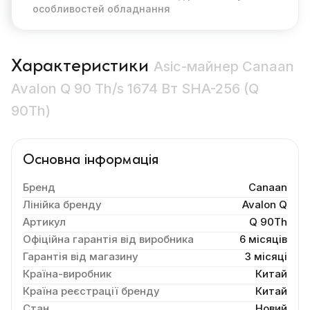
особливостей обладнання
Характеристики
Asic-майнер Canaan
Avalon Q 90 Th/s 1674 Вт SHA-256 (Q
90Th)
Основна інформація
Бренд
Canaan
Лінійка бренду
Avalon Q
Артикул
Q 90Th
Офіційна гарантія від виробника
6 місяців
Гарантія від магазину
3 місяці
Країна-виробник
Китай
Країна реєстрації бренду
Китай
Стан
Новий