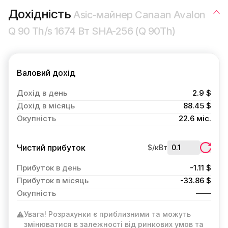
Дохідність
Asic-майнер Canaan Avalon
Q 90 Th/s 1674 Вт SHA-256 (Q 90Th)
Валовий дохід
Дохід в день
2.9 $
Дохід в місяць
88.45 $
Окупність
22.6 міс.
Чистий прибуток
$/кВт
Прибуток в день
-1.11 $
Прибуток в місяць
-33.86 $
Окупність
Увага! Розрахунки є приблизними та можуть
змінюватися в залежності від ринкових умов та