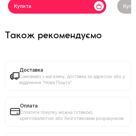
Купити
Купи
Також рекомендуємо
Доставка
Самовивіз з магазину, доставка за адресою або у
відділення "Нова Пошта"
Оплата
Сплатити покупку можна готівкою,
криптовалютою або безготівковим розрахунком