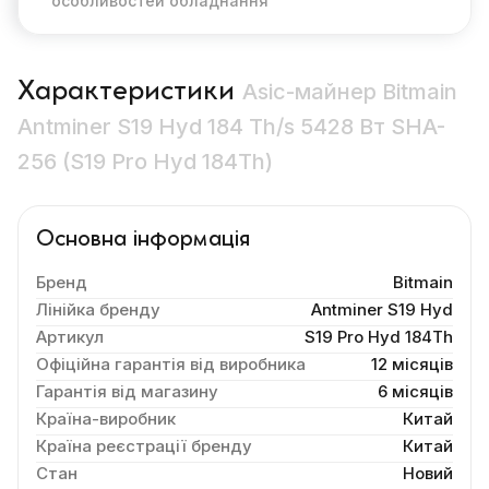
особливостей обладнання
Характеристики
Asic-майнер Bitmain
Antminer S19 Hyd 184 Th/s 5428 Вт SHA-
256 (S19 Pro Hyd 184Th)
Основна інформація
Бренд
Bitmain
Лінійка бренду
Antminer S19 Hyd
Артикул
S19 Pro Hyd 184Th
Офіційна гарантія від виробника
12 місяців
Гарантія від магазину
6 місяців
Країна-виробник
Китай
Країна реєстрації бренду
Китай
Стан
Новий