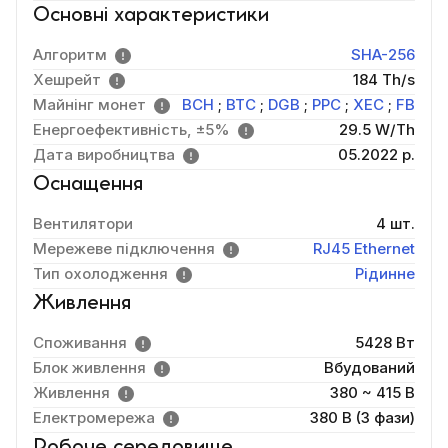
Основні характеристики
Алгоритм
SHA-256
Хешрейт
184 Th/s
Майнінг монет
BCH
;
BTC
;
DGB
;
PPC
;
XEC
;
FB
Енергоефективність, ±5%
29.5 W/Th
Дата виробництва
05.2022 р.
Оснащення
Вентилятори
4 шт.
Мережеве підключення
RJ45 Ethernet
Тип охолодження
Рідинне
Живлення
Споживання
5428 Вт
Блок живлення
Вбудований
Живлення
380 ~ 415 В
Електромережа
380 В (3 фази)
Робоче середовище