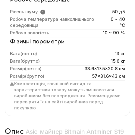
Рівень шуму
50 дБ
Робоча температура навколишнього
0 ~ 40
середовища
°C
Робоча вологість
10 ~ 90 %
Фізичні параметри
Вага(нетто)
13 кг
Вага(брутто)
15.6 кг
Розмір(нетто)
33.6x17.5x20.8 cм
Розмір(брутто)
57x31.6x43 см
Комплектація, зовнішній вигляд та
характеристики товару можуть змінюватися
виробником без попередження. Рекомендуємо
перевіряти їх на сайті виробника перед
покупкою
Опис
Asic-майнер Bitmain Antminer S19