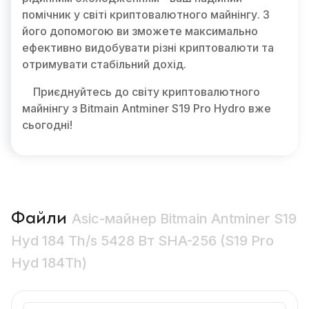
помічник у світі криптовалютного майнінгу. З
його допомогою ви зможете максимально
ефективно видобувати різні криптовалюти та
отримувати стабільний дохід.
Приєднуйтесь до світу криптовалютного
майнінгу з Bitmain Antminer S19 Pro Hydro вже
сьогодні!
Файли
Asic-майнер Bitmain Antminer S19
Hyd 184 Th/s 5428 Вт SHA-256 (S19 Pro
Hyd 184Th)