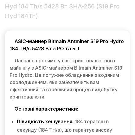
Hyd 184 Th/s 5428 Вт SHA-256 (S19 Pro
Hyd 184Th)
ASIC-майнер Bitmain Antminer S19 Pro Hydro
184 TH/s 5428 Вт з РО та БП
Ласкаво просимо у світ криптовалютного
майнінгу з ASIC-майнером Bitmain Antminer S19
Pro Hydro. Це потужне обладнання з водяним
охолодженням, яке забезпечить вам
ефективний та стабільний процес видобутку
криптовалюти.
Основні характеристики:
Швидкість хешування:
184 терагеш в
секунду (184 TH/s), що гарантує високу