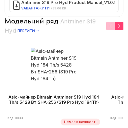
Antminer S19 Pro Hyd Product Manual_V1.0.1
ЗАВАНТАЖИТИ
739.06 KB
Модельний ряд
Antminer S19
Hyd
ПЕРЕЙТИ
Asic-майнер Bitmain Antminer S19 Hyd 184
Asic-ма
Th/s 5428 Вт SHA-256 (S19 Pro Hyd 184Th)
Th/s
Код: 0033
Код: 0012
Немає в наявності