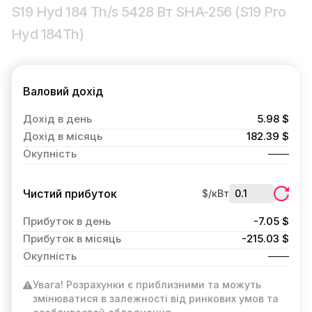
S19 Hyd 184 Th/s 5428 Вт SHA-256 (S19 Pro
Hyd 184Th)
Валовий дохід
Дохід в день
5.98 $
Дохід в місяць
182.39 $
Окупність
Чистий прибуток
$/кВт
Прибуток в день
-7.05 $
Прибуток в місяць
-215.03 $
Окупність
Увага! Розрахунки є приблизними та можуть
змінюватися в залежності від ринкових умов та