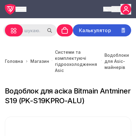
UA
Калькулятор
Системи та
Водоблоки
комплектуючі
Головна
Магазин
для Asic-
гідроохолодження
майнерів
Asic
Водоблок для асіка Bitmain Antminer
S19 (PK-S19KPRO-ALU)