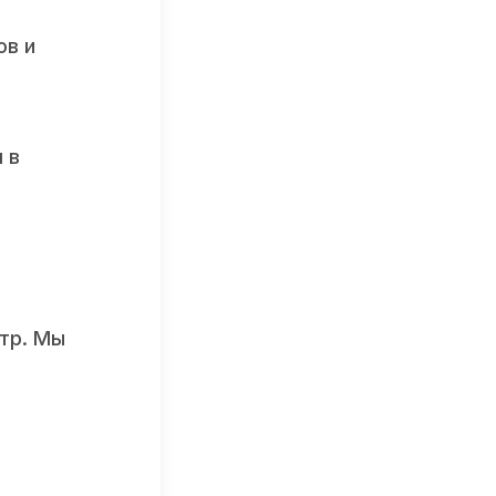
ов и
 в
нтр. Мы