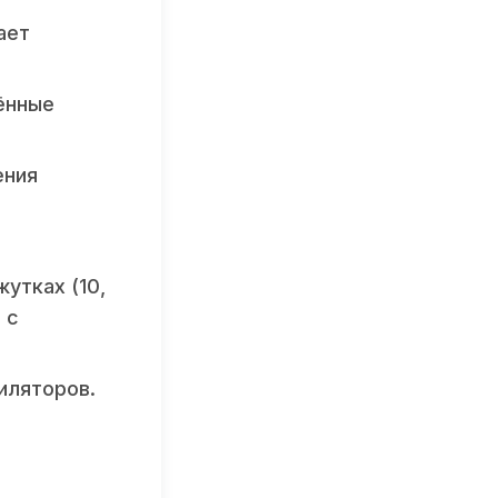
ает
ённые
ения
утках (10,
 с
иляторов.