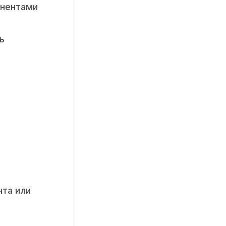
онентами
ь
нта или