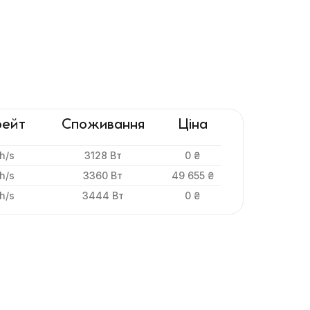
рейт
Споживання
Ціна
h/s
3128 Вт
0 ₴
h/s
3360 Вт
49 655 ₴
h/s
3444 Вт
0 ₴