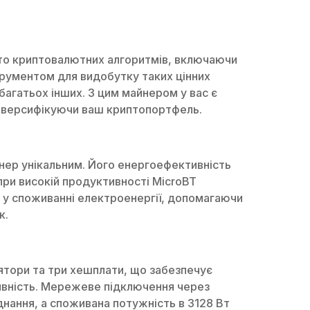
то криптовалютних алгоритмів, включаючи
трументом для видобутку таких цінних
багатьох інших. З цим майнером у вас є
диверсифікуючи ваш криптопортфель.
нер унікальним. Його енергоефективність
при високій продуктивності MicroBT
у споживанні електроенергії, допомагаючи
к.
ятори та три хешплати, що забезпечує
вність. Мережеве підключення через
єднання, а споживана потужність в 3128 Вт