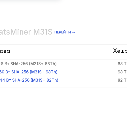
atsMiner M31S
ПЕРЕЙТИ
зва
Хеш
28 Вт SHA-256 (M31S+ 68Th)
68 T
60 Вт SHA-256 (M31S+ 98Th)
98 T
44 Вт SHA-256 (M31S+ 82Th)
82 T