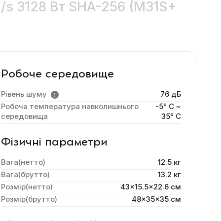
/s 3128 Вт SHA-256 (M31S+
Робоче середовище
Рівень шуму
76 дБ
Робоча температура навколишнього
-5° C ~
середовища
35° C
Фізичні параметри
Вага(нетто)
12.5 кг
Вага(брутто)
13.2 кг
Розмір(нетто)
43x15.5x22.6 cм
Розмір(брутто)
48x35x35 см