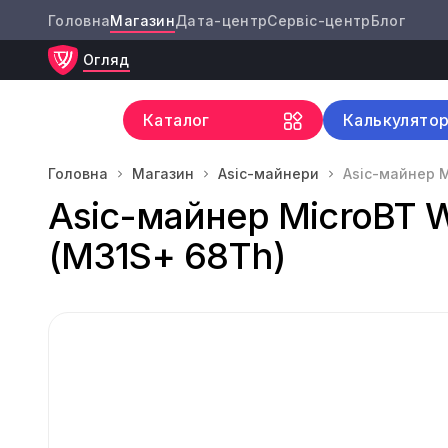
Головна
Магазин
Дата-центр
Сервіс-центр
Блог
Огляд
Каталог
Калькулято
Головна
Магазин
Asic-майнери
Asic-майнер M
Asic-майнер MicroBT W
(M31S+ 68Th)