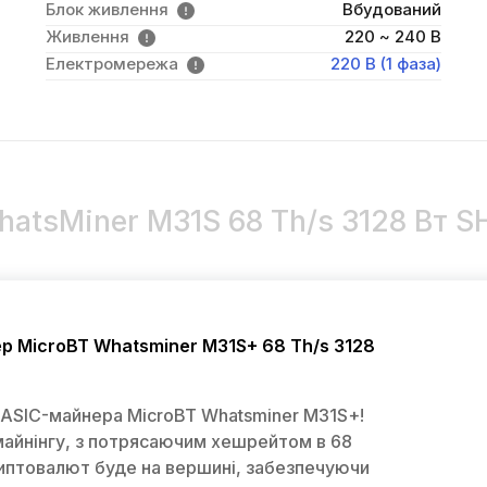
Блок живлення
Вбудований
Живлення
220 ~ 240 В
Електромережа
220 В (1 фаза)
hatsMiner M31S 68 Th/s 3128 Вт S
р MicroBT Whatsminer M31S+ 68 Th/s 3128
 ASIC-майнера MicroBT Whatsminer M31S+!
омайнінгу, з потрясаючим хешрейтом в 68
иптовалют буде на вершині, забезпечуючи