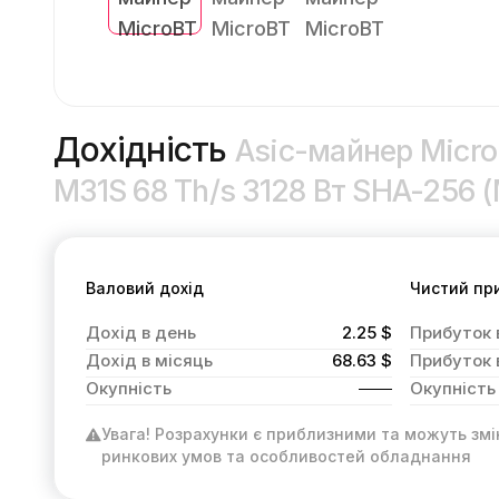
Дохідність
Asic-майнер Micr
M31S 68 Th/s 3128 Вт SHA-256 
Валовий дохід
Чистий пр
Дохід в день
2.25 $
Прибуток 
Дохід в місяць
68.63 $
Прибуток 
Окупність
Окупність
Увага! Розрахунки є приблизними та можуть змі
ринкових умов та особливостей обладнання