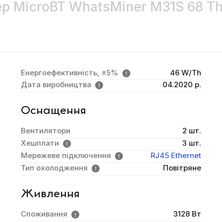
р MicroBT WhatsMiner M31S 68 Th
Енергоефективність, ±5%
46 W/Th
Дата виробництва
04.2020 р.
Оснащення
Вентилятори
2 шт.
Хешплати
3 шт.
Мережеве підключення
RJ45 Ethernet
Тип охолодження
Повітряне
Живлення
Споживання
3128 Вт