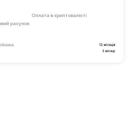
Оплата в криптовалюті
овий рахунок
робника
12 місяців
3 місяці