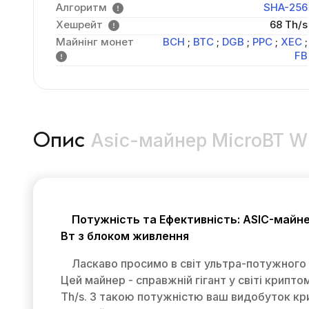
Алгоритм
SHA-256
Хешрейт
68 Th/s
Майнінг монет
BCH
;
BTC
;
DGB
;
PPC
;
XEC
;
FB
Asic-майнер MicroBT W
Опис
Потужність та Ефективність: ASIC-майне
Вт з блоком живлення
Ласкаво просимо в світ ультра-потужного
Цей майнер - справжній гігант у світі крипт
Th/s. З такою потужністю ваш видобуток кр