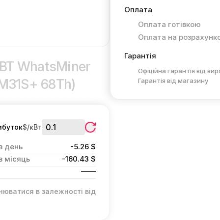
Оплата
Оплата готівкою
Оплата на розрахунк
Гарантія
oBT WhatsMiner
Офіційна гарантія від ви
(M31S+ 68Th)
Гарантія від магазину
ибуток
$/кВт
в день
-5.26 $
в місяць
-160.43 $
нюватися в залежності від