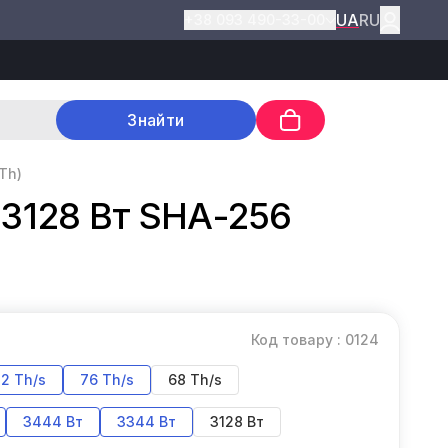
UA
RU
+38 093 490-33-00
Знайти
Th)
 3128 Вт SHA-256
Код товару : 0124
2 Th/s
76 Th/s
68 Th/s
3444 Вт
3344 Вт
3128 Вт