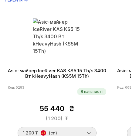
ПЕРЕЙТИ
Asic-майнер IceRiver KAS KS5 15 Th/s 3400
Asic-ма
Вт kHeavyHash (KS5M 15Th)
Вт
Код: 0283
Код: 0081
В наявності
55 440
₴
(1 200)
₮
1 200 ₮
(cn)
1