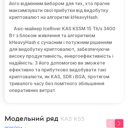
його відмінним вибором для тих, хто прагне
максимізувати свої прибутки від видобутку
криптовалют на алгоритмі kHeavyHash.
Asic-майнер IceRiver KAS KS5M 15 Th/s 3400
Вт з блоком живлення та алгоритмом
kHeavyHash є сучасним і потужним рішенням
для видобутку криптовалют, забезпечуючи
високу продуктивність, енергоефективність і
надійність. З його допомогою ви зможете
ефективно та прибутково видобувати такі
криптовалюти, як KAS, SDR і BGA, протягом
тривалого часу без помітного збільшення
оперативних витрат.
Модельний ряд
KAS KS5