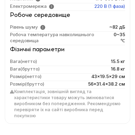
Електромережа
220 В (1 фаза)
Робоче середовище
Рівень шуму
~82 дБ
Робоча температура навколишнього
0~35
середовища
℃
Фізичні параметри
Вага(нетто)
15.5 кг
Вага(брутто)
16.8 кг
Розмір(нетто)
43x19.5x29 cм
Розмір(брутто)
56x31.4x38.2 см
Комплектація, зовнішній вигляд та
характеристики товару можуть змінюватися
виробником без попередження. Рекомендуємо
перевіряти їх на сайті виробника перед
покупкою