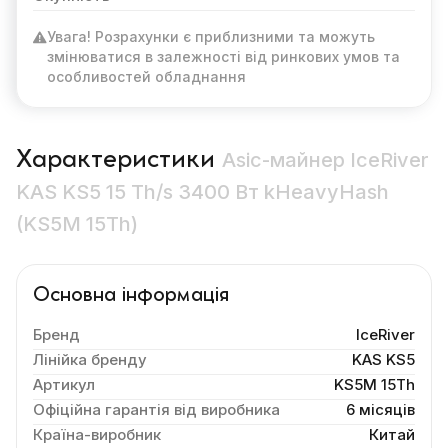
Увага! Розрахунки є приблизними та можуть
змінюватися в залежності від ринкових умов та
особливостей обладнання
Характеристики
Asic-майнер IceRiver
KAS KS5 15 Th/s 3400 Вт kHeavyHash
(KS5M 15Th)
Основна інформація
Бренд
IceRiver
Лінійка бренду
KAS KS5
Артикул
KS5M 15Th
Офіційна гарантія від виробника
6 місяців
Країна-виробник
Китай