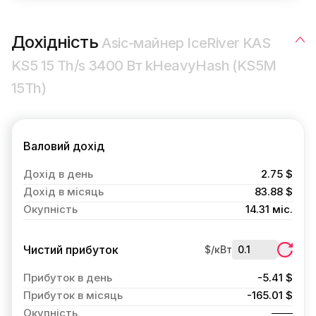
Дохідність
Asic-майнер IceRiver KAS
KS5 15 Th/s 3400 Вт kHeavyHash (KS5M
15Th)
Валовий дохід
Дохід в день
2.75 $
Дохід в місяць
83.88 $
Окупність
14.31 міс.
Чистий прибуток
$/кВт
Прибуток в день
-5.41 $
Прибуток в місяць
-165.01 $
Окупність