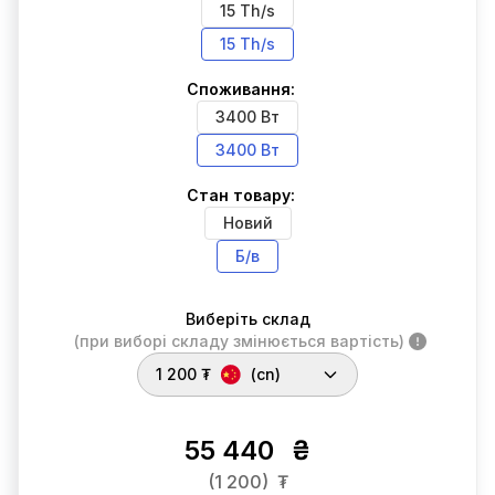
15 Th/s
15 Th/s
Споживання:
3400 Вт
3400 Вт
Стан товару:
Новий
Б/в
Виберіть склад
(при виборі складу змінюється вартість)
1 200 ₮
(cn)
55 440
₴
(1 200)
₮