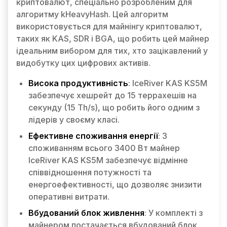
криптовалют, спеціально розробленим для
алгоритму kHeavyHash. Цей алгоритм
використовується для майнінгу криптовалют,
таких як KAS, SDR і BGA, що робить цей майнер
ідеальним вибором для тих, хто зацікавлений у
видобутку цих цифрових активів.
Висока продуктивність
: IceRiver KAS KS5M
забезпечує хешрейт до 15 террахешів на
секунду (15 Th/s), що робить його одним з
лідерів у своєму класі.
Ефективне споживання енергії
: З
споживанням всього 3400 Вт майнер
IceRiver KAS KS5M забезпечує відмінне
співвідношення потужності та
енергоефективності, що дозволяє знизити
оперативні витрати.
Вбудований блок живлення
: У комплекті з
майнером постачається вбудований блок