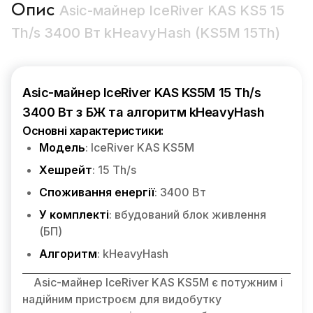
Опис
Asic-майнер IceRiver KAS KS5 15
Th/s 3400 Вт kHeavyHash (KS5M 15Th)
Asic-майнер IceRiver KAS KS5M 15 Th/s
3400 Вт з БЖ та алгоритм kHeavyHash
Основні характеристики:
Модель
: IceRiver KAS KS5M
Хешрейт
: 15 Th/s
Споживання енергії
: 3400 Вт
У комплекті
: вбудований блок живлення
(БП)
Алгоритм
: kHeavyHash
Asic-майнер IceRiver KAS KS5M є потужним і
надійним пристроєм для видобутку