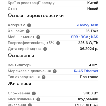
Країна реєстрації бренду
Китай
Стан
Новий
Основні характеристики
Алгоритм
kHeavyHash
Хешрейт
15 Th/s
Майнінг монет
SDR
;
BGA
;
KAS
Енергоефективність, ±5%
226,6 W/Th
Дата виробництва
06.2024 р.
Оснащення
Вентилятори
4 шт.
Мережеве підключення
RJ45 Ethernet
Тип охолодження
Повітряне
Живлення
Споживання
3400 Вт
Блок живлення
Вбудований
Живлення
170-300 В AC