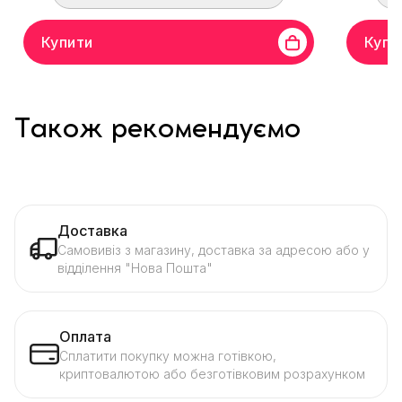
Купити
Купи
Також рекомендуємо
Доставка
Самовивіз з магазину, доставка за адресою або у
відділення "Нова Пошта"
Оплата
Сплатити покупку можна готівкою,
криптовалютою або безготівковим розрахунком