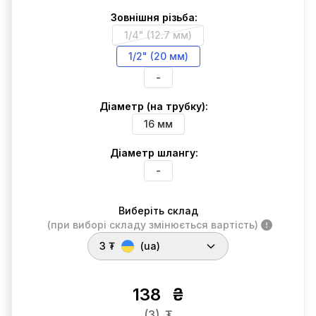
Зовнішня різьба:
1/4" (12.7 мм)
1/2" (20 мм)
-
Діаметр (на трубку):
16 мм
Діаметр шлангу:
-
Виберіть склад
(при виборі складу змінюється вартість)
3 ₮
(ua)
138
₴
(3)
₮