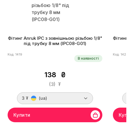
Фітинг Anruk IPC з зовнішньою різьбою 1/8"
Фітинг A
під трубку 8 мм (IPC08-G01)
п
Код: 1419
Код: 1420
В наявності
138
₴
(3)
₮
3 ₮
(ua)
3
Купити
Купи