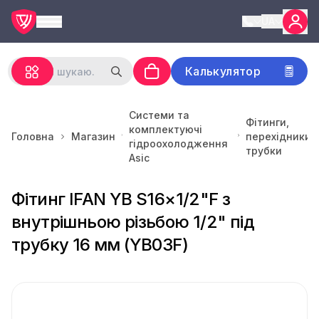
UA
Калькулятор
Системи та
Фітинги,
комплектуючі
Головна
Магазин
перехідники,
гідроохолодження
трубки
Asic
Фітинг IFAN YB S16×1/2"F з
внутрішньою різьбою 1/2" під
трубку 16 мм (YB03F)