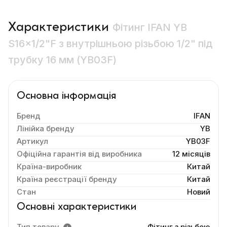
Характеристики
Фітинг IFAN YB
S16×1/2"F з внутрішньою різьбою 1/2" під
трубку 16 мм (YB03F)
Основна інформація
Бренд
IFAN
Лінійка бренду
YB
Артикул
YB03F
Офіційна гарантія від виробника
12 місяців
Країна-виробник
Китай
Країна реєстрації бренду
Китай
Стан
Новий
Основні характеристики
Тип товару
Фітинг з різьбою