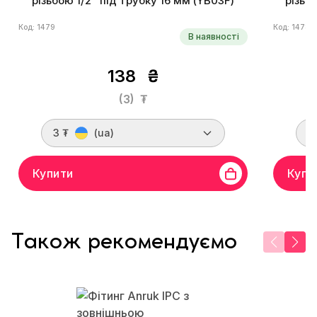
різьбою 1/2" під трубку 16 мм (YB03F)
різьб
Код: 1479
Код: 1478
В наявності
138
₴
(3)
₮
3 ₮
(ua)
3
Купити
Купи
Також рекомендуємо