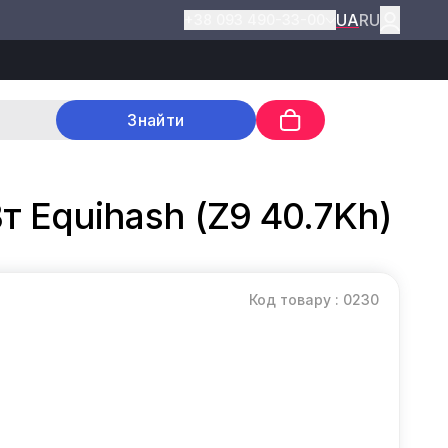
UA
RU
+38 093 490-33-00
Знайти
Вт Equihash (Z9 40.7Kh)
Код товару : 0230