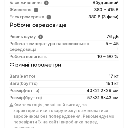
Блок живлення
Вбудований
Живлення
380 ~ 415 В
Електромережа
380 В (3 фази)
Робоче середовище
Рівень шуму
76 дБ
Робоча температура навколишнього
5 ~ 45
середовища
°
Робоча вологість
10 ~ 90 %
Фізичні параметри
Вага(нетто)
17 кг
Вага(брутто)
19.1 кг
Розмір(нетто)
40x21.2x29 cм
Розмір(брутто)
57x31.6x43 см
Комплектація, зовнішній вигляд та
характеристики товару можуть змінюватися
виробником без попередження. Рекомендуємо
перевіряти їх на сайті виробника перед
покупкою