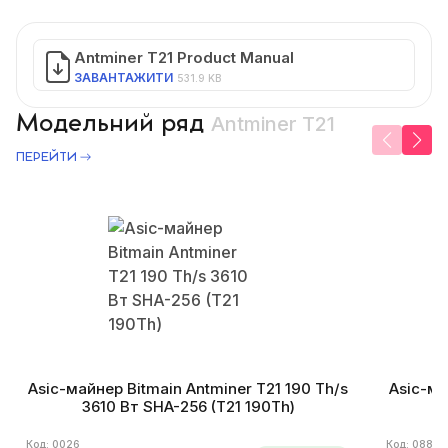
Antminer T21 Product Manual
ЗАВАНТАЖИТИ
531.9 KB
Модельний ряд
Antminer T21
ПЕРЕЙТИ
Asic-майнер Bitmain Antminer T21 190 Th/s
Asic-ма
3610 Вт SHA-256 (T21 190Th)
Код: 0026
Код: 0889