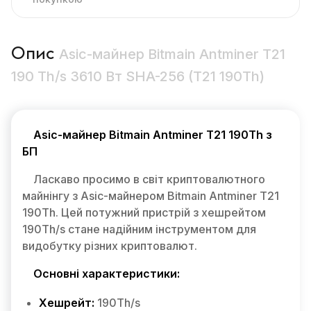
Опис
Asic-майнер Bitmain Antminer T21
190 Th/s 3610 Вт SHA-256 (T21 190Th)
Asic-майнер Bitmain Antminer T21 190Th з
БП
Ласкаво просимо в світ криптовалютного
майнінгу з Asic-майнером Bitmain Antminer T21
190Th. Цей потужний пристрій з хешрейтом
190Th/s стане надійним інструментом для
видобутку різних криптовалют.
Основні характеристики:
Хешрейт:
190Th/s