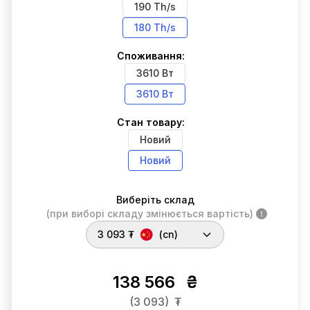
190 Th/s
180 Th/s
Споживання:
3610 Вт
3610 Вт
Стан товару:
Новий
Новий
Виберіть склад
(при виборі складу змінюється вартість)
3 093 ₮
(cn)
138 566
₴
(3 093)
₮