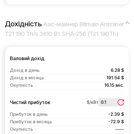
Дохідність
Asic-майнер Bitmain Antminer
T21 190 Th/s 3610 Вт SHA-256 (T21 190Th)
Валовий дохід
Дохід в день
6.28 $
Дохід в місяць
191.54 $
Окупність
16.15 міс.
Чистий прибуток
$/кВт
Прибуток в день
-2.39 $
Прибуток в місяць
-72.9 $
Окупність