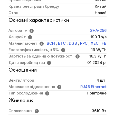
Країна реєстрації бренду
Китай
Стан
Новий
Основні характеристики
Алгоритм
SHA-256
Хешрейт
190 Th/s
Майнінг монет
BCH
;
BTC
;
DGB
;
PPC
;
XEC
;
FB
Енергоефективність, ±5%
19 W/Th
Вартість за одиницю потужності
16.3 ₮/Th
Дата виробництва
01.2024 р.
Оснащення
Вентилятори
4 шт.
Мережеве підключення
RJ45 Ethernet
Тип охолодження
Повітряне
Живлення
Споживання
3610 Вт