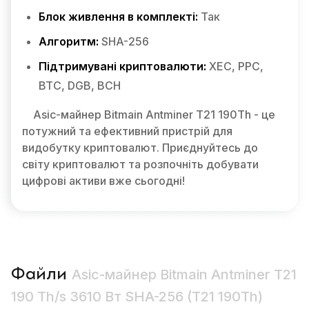
Блок живлення в комплекті:
Так
Алгоритм:
SHA-256
Підтримувані криптовалюти:
XEC, PPC,
BTC, DGB, BCH
Asic-майнер Bitmain Antminer T21 190Th - це
потужний та ефективний пристрій для
видобутку криптовалют. Приєднуйтесь до
світу криптовалют та розпочніть добувати
цифрові активи вже сьогодні!
Файли
Asic-майнер Bitmain Antminer T21
190 Th/s 3610 Вт SHA-256 (T21 190Th)