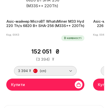
Asic-майнер MicroBT WhatsMiner M33 Hyd
Asic-ма
220 Th/s 6820 Вт SHA-256 (M33S++ 220Th)
226 T
Код: 0043
Код: 0044
В наявності
152 051
₴
(3 394)
₮
3 394 ₮
(cn)
3
Купити
Купи