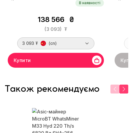
В наявності
138 566
₴
(3 093)
₮
3 093 ₮
(cn)
Купити
Купи
Також рекомендуємо