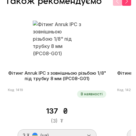
Також рекомендуємо
Фітинг Anruk IPC з зовнішньою різьбою 1/8"
Фітинг A
під трубку 8 мм (IPC08-G01)
п
Код: 1419
Код: 1420
В наявності
137
₴
(3)
₮
3 ₮
(ua)
3