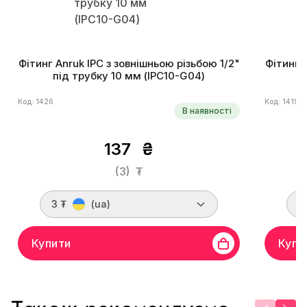
Фітинг Anruk IPC з зовнішньою різьбою 1/2"
Фітинг 
під трубку 10 мм (IPC10-G04)
Код: 1426
Код: 1419
В наявності
137
₴
(3)
₮
3 ₮
(ua)
3
Купити
Купи