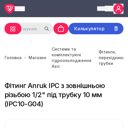
UA
Калькулятор
Системи та
Фітинги,
комплектуючі
Головна
Магазин
перехідники,
гідроохолодження
трубки
Asic
Фітинг Anruk IPC з зовнішньою
різьбою 1/2" під трубку 10 мм
(IPC10-G04)