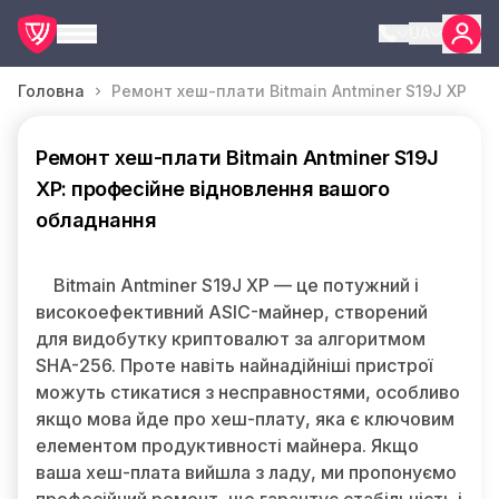
UA
Головна
Ремонт хеш-плати Bitmain Antminer S19J XP
Ремонт хеш-плати Bitmain Antminer S19J
XP: професійне відновлення вашого
обладнання
Bitmain Antminer S19J XP — це потужний і
високоефективний ASIC-майнер, створений
для видобутку криптовалют за алгоритмом
SHA-256. Проте навіть найнадійніші пристрої
можуть стикатися з несправностями, особливо
якщо мова йде про хеш-плату, яка є ключовим
елементом продуктивності майнера. Якщо
ваша хеш-плата вийшла з ладу, ми пропонуємо