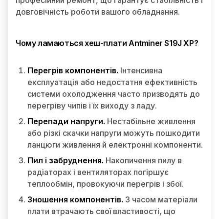
професійний ремонт, що гарантує стабільність і
довговічність роботи вашого обладнання.
Чому ламаються хеш-плати Antminer S19J XP?
Перегрів компонентів.
Інтенсивна
експлуатація або недостатня ефективність
системи охолодження часто призводять до
перегріву чипів і їх виходу з ладу.
Перепади напруги.
Нестабільне живлення
або різкі скачки напруги можуть пошкодити
ланцюги живлення й електронні компоненти.
Пил і забруднення.
Накопичення пилу в
радіаторах і вентиляторах погіршує
теплообмін, провокуючи перегрів і збої.
Зношення компонентів.
З часом матеріали
плати втрачають свої властивості, що