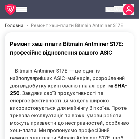
UA
Головна
Ремонт хеш-плати Bitmain Antminer S17E
Ремонт хеш-плати Bitmain Antminer S17E:
професійне відновлення вашого ASIC
Bitmain Antminer S17E — це один із
найпопулярніших ASIC-майнерів, розроблений
для видобутку криптовалют на алгоритмі
SHA-
256
. Завдяки своїй продуктивності та
енергоефективності ця модель широко
використовується для майнінгу біткоїна. Проте
тривала експлуатація та важкі умови роботи
можуть призвести до несправностей, особливо
хеш-плати. Ми пропонуємо професійний
ремонт хеш-плати Bitmain Antminer S17E, щоб