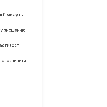
ргії можуть
му зношенню
астивості
ь спричинити