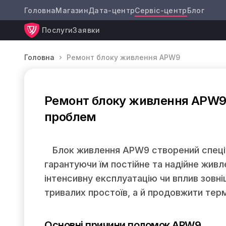
Головна
Магазин
Дата-центр
Сервіс-центр
Блог
Послуги
Заявки
Головна
Ремонт блоку живлення APW9
Ремонт блоку живлення APW9 
проблем
Блок живлення APW9 створений спеціа
гарантуючи їм постійне та надійне живл
інтенсивну експлуатацію чи вплив зовн
тривалих простоїв, а й продовжити тер
Основні причини поломок APW9