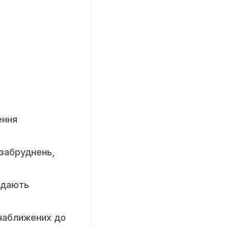
ення
 забруднень,
ідають
 наближених до