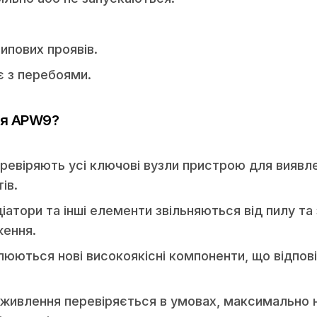
типових проявів.
є з перебоями.
ня APW9?
еревіряють усі ключові вузли пристрою для виявл
ів.
атори та інші елементи звільняються від пилу та
ження.
люються нові високоякісні компоненти, що відпов
 живлення перевіряється в умовах, максимально