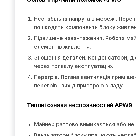
Нестабільна напруга в мережі. Переп
пошкодити компоненти блоку живлен
Підвищене навантаження. Робота ма
елементів живлення.
Зношення деталей. Конденсатори, діо
через тривалу експлуатацію.
Перегрів. Погана вентиляція приміщ
перегрів і вихід пристрою з ладу.
Типові ознаки несправностей APW9
Майнер раптово вимикається або не
Вентилятори блоку працюють нестабі