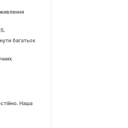
 живлення
S.
нути багатьох
ічних
стійно. Наша