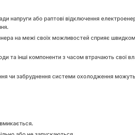
ади напруги або раптові відключення електроене
ня.
йнера на межі своїх можливостей сприяє швидко
ди та інші компоненти з часом втрачають свої вл
ення чи забруднення системи охолодження можут
 вмикається.
льно або не запускаються.