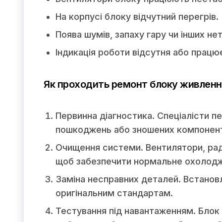
На корпусі блоку відчутний перегрів.
Поява шумів, запаху гару чи інших не
Індикація роботи відсутня або працю
Як проходить ремонт блоку живлен
Первинна діагностика. Спеціалісти п
пошкоджень або зношених компонент
Очищення системи. Вентилятори, раді
щоб забезпечити нормальне охолод
Заміна несправних деталей. Встанов
оригінальним стандартам.
Тестування під навантаженням. Блок