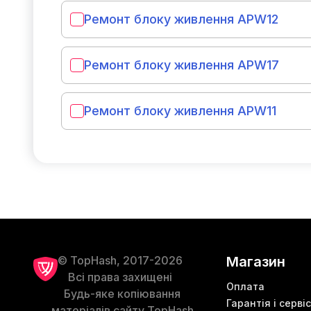
Ремонт блоку живлення APW12
Ремонт блоку живлення APW17
Ремонт блоку живлення APW11
© TopHash, 2017-2026
Магазин
Всі права захищені
Оплата
Будь-яке копіювання
Гарантія і сервіс
матеріалів сайту TopHash