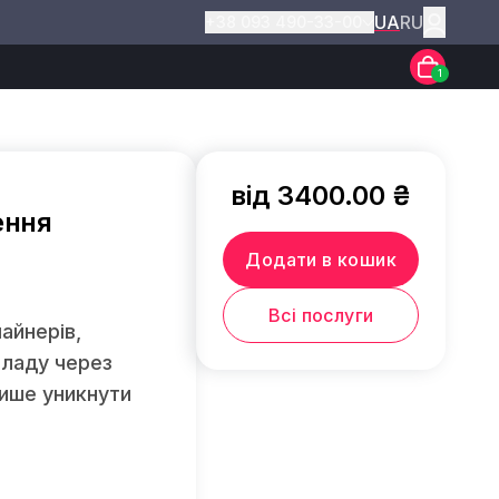
UA
RU
+38 093 490-33-00
1
від 3400.00 ₴
ення
Додати в кошик
Всі послуги
айнерів,
 ладу через
лише уникнути