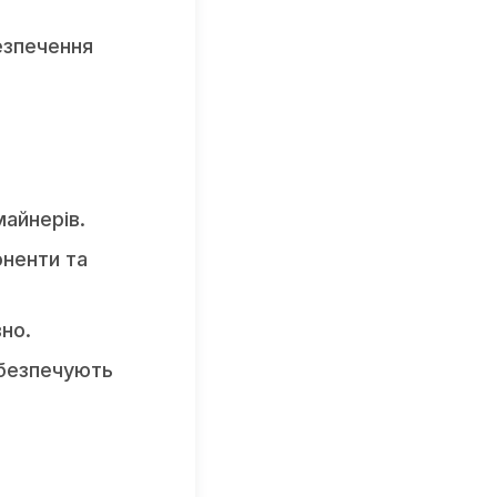
езпечення
майнерів.
оненти та
но.
абезпечують