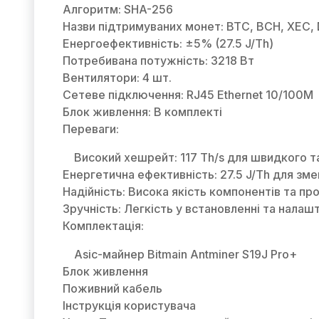
Алгоритм: SHA-256
Назви підтримуваних монет: BTC, BCH, XEC,
Енергоефективність: ±5% (27.5 J/Th)
Потребивана потужність: 3218 Вт
Вентилятори: 4 шт.
Сетеве підключення: RJ45 Ethernet 10/100M
Блок живлення: В комплекті
Переваги:
Високий хешрейт: 117 Th/s для швидкого т
Енергетична ефективність: 27.5 J/Th для зм
Надійність: Висока якість компонентів та 
Зручність: Легкість у встановленні та налаш
Комплектація:
Asic-майнер Bitmain Antminer S19J Pro+
Блок живлення
Поживний кабель
Інструкція користувача