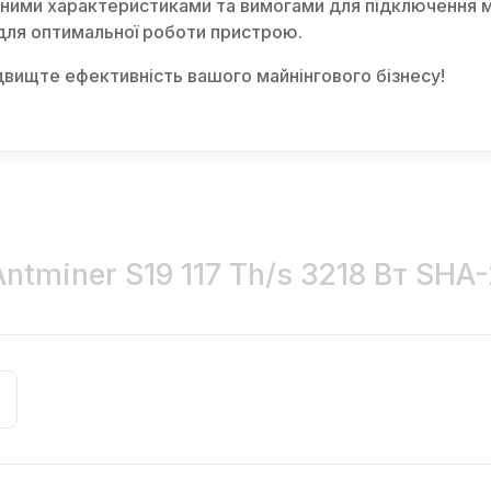
чними характеристиками та вимогами для підключення 
для оптимальної роботи пристрою.
ідвищте ефективність вашого майнінгового бізнесу!
ntminer S19 117 Th/s 3218 Вт SHA-