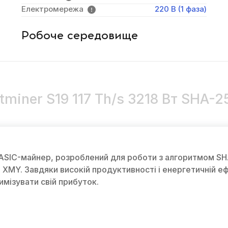
Електромережа
220 В (1 фаза)
Робоче середовище
miner S19 117 Th/s 3218 Вт SHA-25
 ASIC-майнер, розроблений для роботи з алгоритмом SHA
 XMY. Завдяки високій продуктивності і енергетичній е
имізувати свій прибуток.