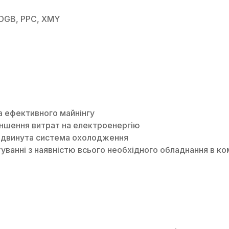
 DGB, PPC, XMY
а ефективного майнінгу
еншення витрат на електроенергію
продвинута система охолодження
туванні з наявністю всього необхідного обладнання в ко