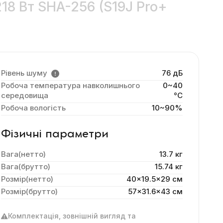
218 Вт SHA-256 (S19J Pro+
Рівень шуму
76 дБ
Робоча температура навколишнього
0~40
середовища
°C
Робоча вологість
10~90%
Фізичні параметри
Вага(нетто)
13.7 кг
Вага(брутто)
15.74 кг
Розмір(нетто)
40x19.5x29 cм
Розмір(брутто)
57x31.6x43 см
Комплектація, зовнішній вигляд та