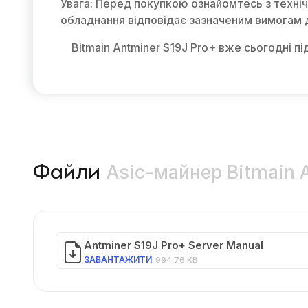
Увага: Перед покупкою ознайомтесь з техні
обладнання відповідає зазначеним вимогам 
Bitmain Antminer S19J Pro+ вже сьогодні п
Asic-майнер Bitmain A
Файли
Antminer S19J Pro+ Server Manual
ЗАВАНТАЖИТИ
994.76 KB