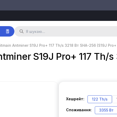
р
tmain Antminer S19J Pro+ 117 Th/s 3218 Вт SHA-256 (S19J Pro+
tminer S19J Pro+ 117 Th/s
Хешрейт:
122 Th/s
Споживання:
3355 Вт