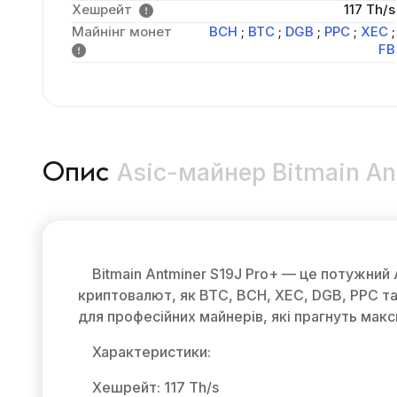
Хешрейт
117 Th/s
Майнінг монет
BCH
;
BTC
;
DGB
;
PPC
;
XEC
;
FB
Asic-майнер Bitmain Ant
Опис
Bitmain Antminer S19J Pro+ — це потужний
криптовалют, як BTC, BCH, XEC, DGB, PPC та
для професійних майнерів, які прагнуть макс
Характеристики:
Хешрейт: 117 Th/s