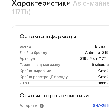
Asic-майне
Характеристики
117Th)
Основна інформація
Бренд
Bitmain
Лінійка бренду
Antminer S19
Артикул
S19J Pro+ 117Th
Гарантія від магазину
6 місяців
Країна-виробник
Китай
Країна реєстрації бренду
Китай
Стан
Новий
Основні характеристики
Алгоритм
SHA-256