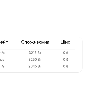
ейт
Споживання
Ціна
h/s
3218 Вт
0 ₴
h/s
3250 Вт
0 ₴
h/s
2645 Вт
0 ₴