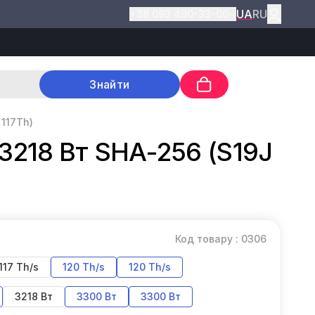
UA
RU
+38 093 490-33-00
Знайти
 117Th)
 3218 Вт SHA-256 (S19J
Код товару : 0306
117 Th/s
120 Th/s
120 Th/s
3218 Вт
3300 Вт
3300 Вт