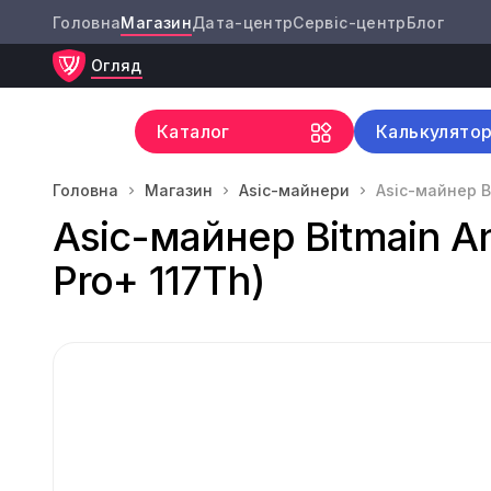
Головна
Магазин
Дата-центр
Сервіс-центр
Блог
Огляд
Каталог
Калькулято
Головна
Магазин
Asic-майнери
Asic-майнер Bi
Asic-майнер Bitmain An
Pro+ 117Th)