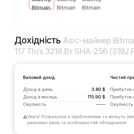
Дохідність
Asic-майнер Bitma
117 Th/s 3218 Вт SHA-256 (S19J 
Валовий дохід
Чистий пр
Дохід в день
3.80 $
Прибуток 
Дохід в місяць
115.90 $
Прибуток 
Окупність
Окупність
Увага! Розрахунки є приблизними та можуть змі
ринкових умов та особливостей обладнання