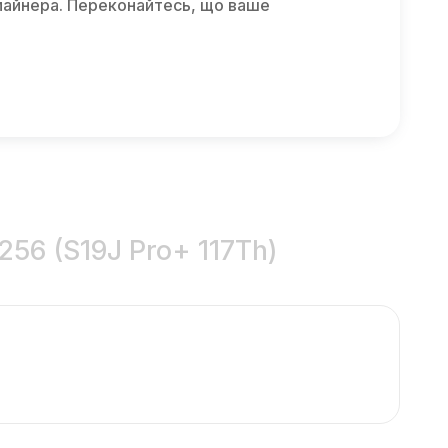
майнера. Переконайтесь, що ваше
256 (S19J Pro+ 117Th)