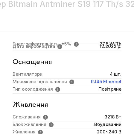
р Bitmain Antminer S19 117 Th/s 3
Енергоефективність, ±5%
27.5 W/Th
Дата виробництва
12.2022 р.
Оснащення
Вентилятори
4 шт.
Мережеве підключення
RJ45 Ethernet
Тип охолодження
Повітряне
Живлення
Споживання
3218 Вт
Блок живлення
Вбудований
Живлення
200~240 В