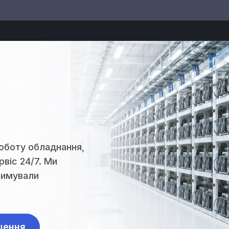
оботу обладнання,
рвіс 24/7. Ми
римували
щення