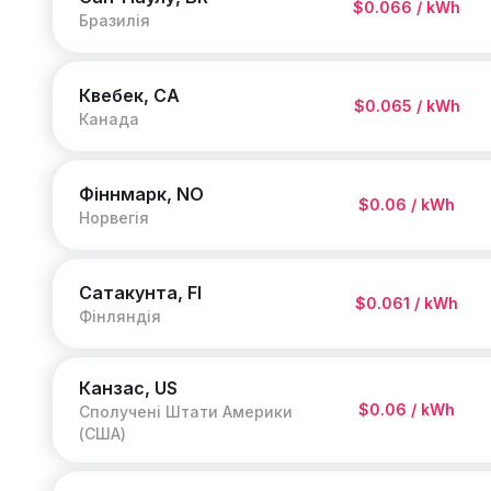
$0.066 / kWh
Бразилія
Квебек, CA
$0.065 / kWh
Канада
Фіннмарк, NO
$0.06 / kWh
Норвегія
Сатакунта, FI
$0.061 / kWh
Фінляндія
Канзас, US
$0.06 / kWh
Сполучені Штати Америки
(США)