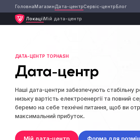
Головна
Магазин
Дата-центр
Сервіс-центр
Блог
Локації
Мій дата-центр
ДАТА-ЦЕНТР TOPHASH
Дата-центр
Наші дата-центри забезпечують стабільну р
низьку вартість електроенергії та повний се
беремо на себе технічні питання, щоб ви от
максимальний прибуток.
Мій дата-центр
Форма для розмі