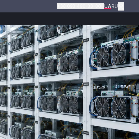
UA
RU
+38 093 490-33-00