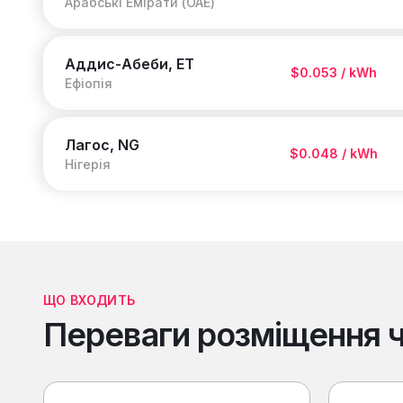
Арабські Емірати (ОАЕ)
Аддис-Абеби, ET
$0.053 / kWh
Ефіопія
Лагос, NG
$0.048 / kWh
Нігерія
ЩО ВХОДИТЬ
Переваги розміщення 