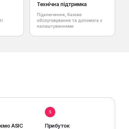
Технічна підтримка
Підключення, базове
ті
обслуговування та допомога з
налаштуваннями
5
ємо ASIC
Прибуток