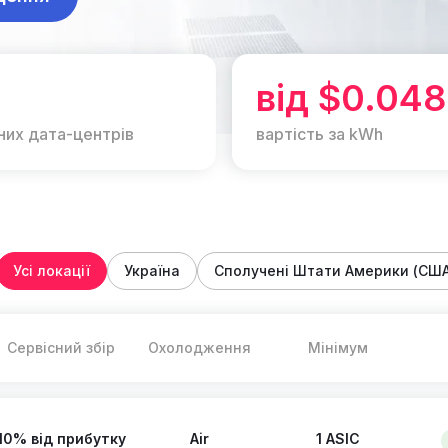
від $0.048
них дата-центрів
вартість за kWh
Усі локації
Україна
Сполучені Штати Америки (США
Сервісний збір
Охолодження
Мінімум
10% від прибутку
Air
1 ASIC