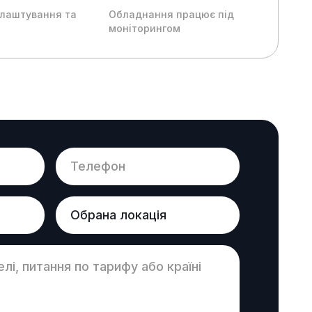
лаштування та
Обладнання працює під
моніторингом