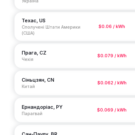
Україна
Техас, US
$0.06 / kWh
Сполучені Штати Америки
(США)
Прага, CZ
$0.079 / kWh
Чехія
Сіньцзян, CN
$0.062 / kWh
Китай
Ернандоріас, PY
$0.069 / kWh
Парагвай
Сан-Паулу, BR