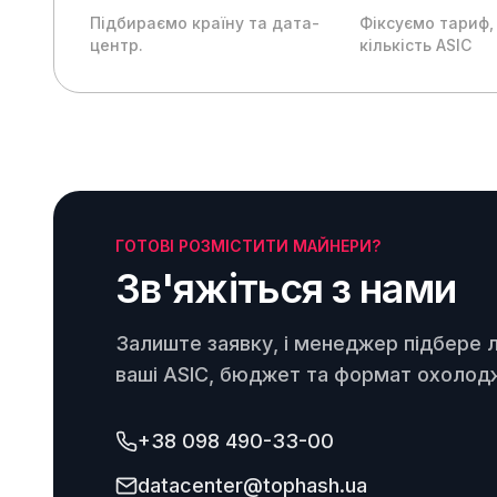
Підбираємо країну та дата-
Фіксуємо тариф,
центр.
кількість ASIC
ГОТОВІ РОЗМІСТИТИ МАЙНЕРИ?
Зв'яжіться з нами
Залиште заявку, і менеджер підбере л
ваші ASIC, бюджет та формат охолод
+38 098 490-33-00
datacenter@tophash.ua