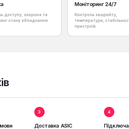
ка
Моніторинг 24/7
ь доступу, охорона та
Контроль хешрейту,
ринг стану обладнання
температури, стабільнос
пристроїв
ів
3
4
умови
Доставка ASIC
Підключа