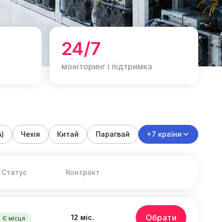
24/7
моніторинг і підтримка
)
Чехія
Китай
Парагвай
+7 країни
Статус
Контракт
Обрати
12 міс.
Є місця