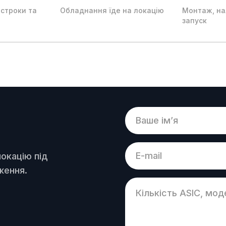
 строки та
Обладнання їде на локацію
Монтаж, на
запуск
окацію під
ження.